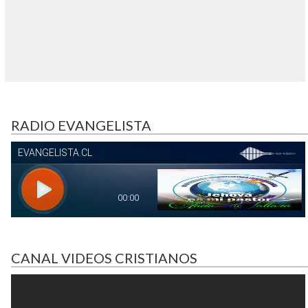
Entrada más reciente
Página Principal
Entrada antigua
RADIO EVANGELISTA
CANAL VIDEOS CRISTIANOS