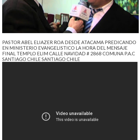
PASTOR ABEL ELIAZER ROA DESDE ATACAMA PREDICANDO
EN MINISTERIO EVANGELISTICO LA HORA DEL MENSAJE
FINAL TEMPLO ELIM CALLE NAVIDAD # 2868 COMUNA P.A.C
SANTIAGO CHILE SANTIAGO CHILE